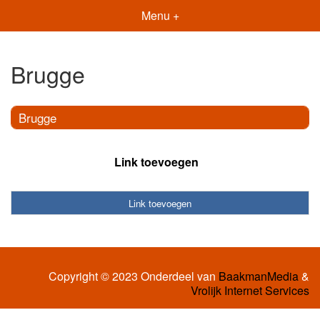
Menu +
Brugge
Brugge
Link toevoegen
Link toevoegen
Copyright © 2023 Onderdeel van
BaakmanMedia
&
Vrolijk Internet Services